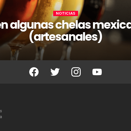
NOTICIAS
en algunas chelas mexic
(artesanales)
Facebook
Twitter
Instagram
Youtube
os
 a