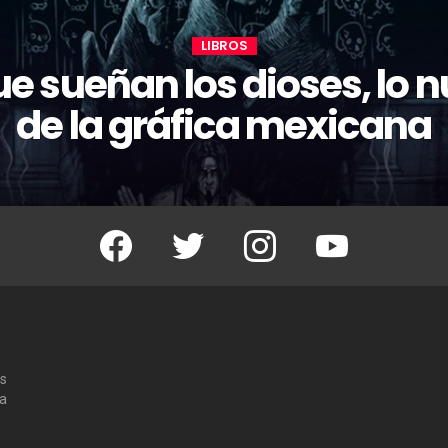
LIBROS
ue sueñan los dioses, lo 
de la gráfica mexicana
Facebook
Twitter
Instagram
Youtube
os
 a