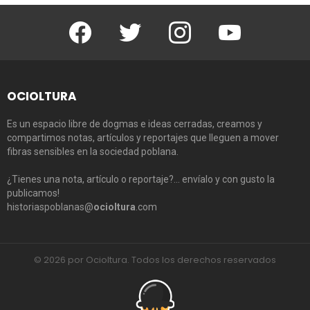
Facebook
Twitter
Instagram
Youtube
OCIOLTURA
Es un espacio libre de dogmas e ideas cerradas, creamos y
compartimos notas, artículos y reportajes que lleguen a mover
fibras sensibles en la sociedad poblana.
¿Tienes una nota, artículo o reportaje?… envíalo y con gusto la
publicamos!
historiaspoblanas@
ocioltura
.com
© 2026 por Ocioltura. Todos los derechos reservados