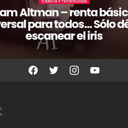
CIENCIA Y TECNOLOGÍA
am Altman – renta bási
ersal para todos… Sólo d
escanear el iris
Facebook
Twitter
Instagram
Youtube
os
 a