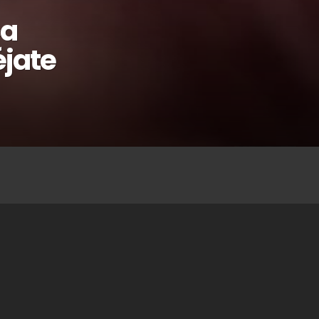
ca
éjate