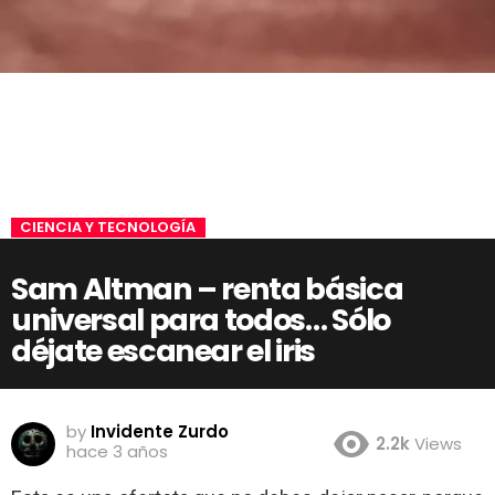
CIENCIA Y TECNOLOGÍA
Sam Altman – renta básica
universal para todos… Sólo
déjate escanear el iris
by
Invidente Zurdo
2.2k
Views
hace 3 años