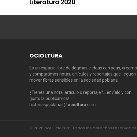
Literatura 2020
OCIOLTURA
Es un espacio libre de dogmas e ideas cerradas, cream
y compartimos notas, artículos y reportajes que lleguen
mover fibras sensibles en la sociedad poblana.
¿Tienes una nota, artículo o reportaje?… envíalo y con
gusto la publicamos!
historiaspoblanas@
ocioltura
.com
© 2026 por Ocioltura. Todos los derechos reservados