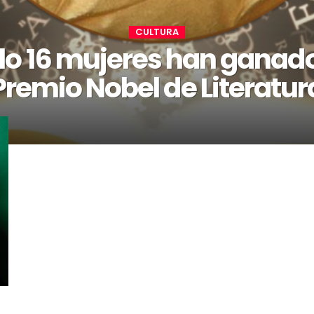
CULTURA
lo 16 mujeres han ganado
Premio Nobel de Literatur