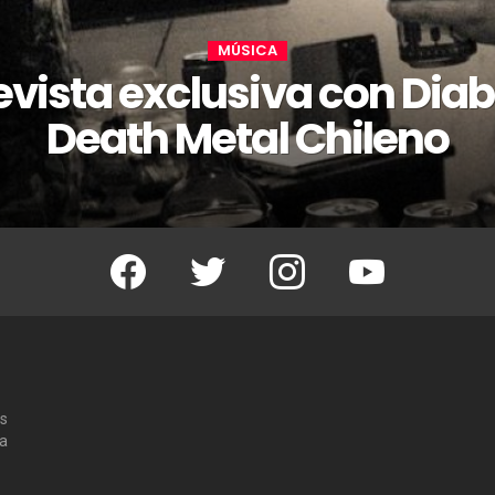
MÚSICA
evista exclusiva con Diab
Death Metal Chileno
Facebook
Twitter
Instagram
Youtube
os
 a