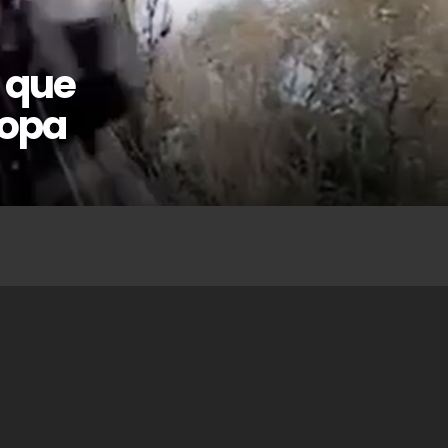
a que
ropa