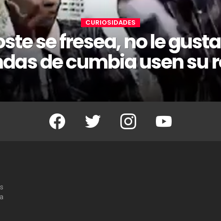
CURIOSIDADES
ste se fresea, no le gust
das de cumbia usen su 
Facebook
Twitter
Instagram
Youtube
os
 a