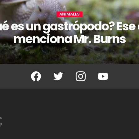
ANIMALES
é es un gastrópodo? Ese
menciona Mr. Burns
Facebook
Twitter
Instagram
Youtube
os
 a