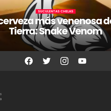
SUCULENTAS CHELAS
 cerveza más venenosa de
Tierra: Snake Venom
Facebook
Twitter
Instagram
Youtube
os
 a