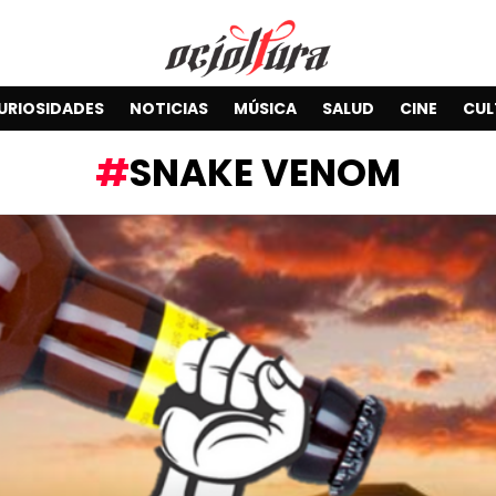
URIOSIDADES
NOTICIAS
MÚSICA
SALUD
CINE
CUL
SNAKE VENOM