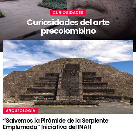
CURIOSIDADES
Curiosidades del arte
precolombino
ARQUEOLOGÍA
“Salvemos la Pirámide de la Serpiente
Emplumada” Iniciativa del INAH