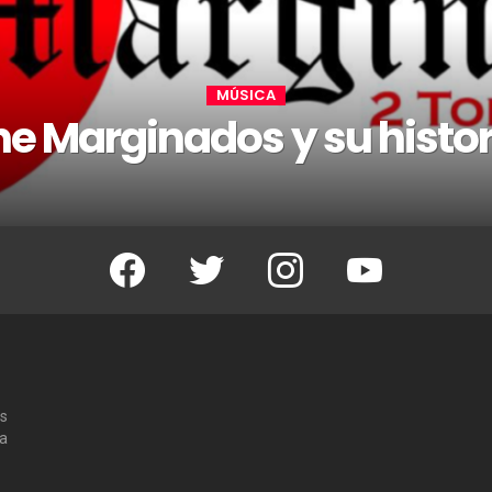
MÚSICA
he Marginados y su histor
Facebook
Twitter
Instagram
Youtube
os
 a