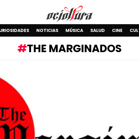
URIOSIDADES
NOTICIAS
MÚSICA
SALUD
CINE
CUL
THE MARGINADOS