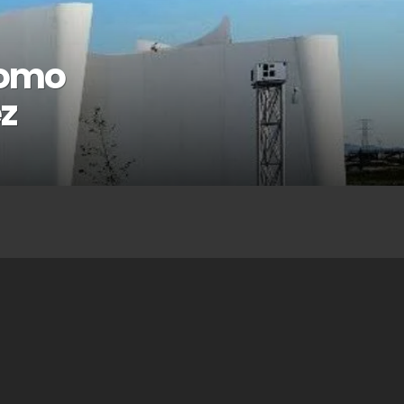
como
ez