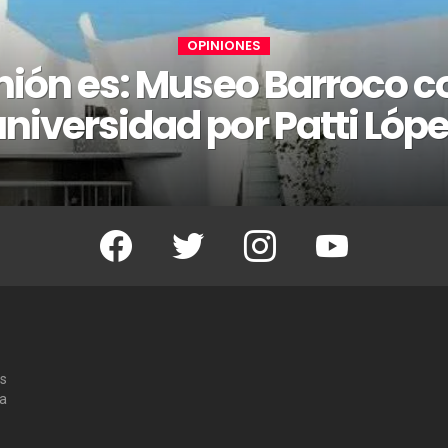
OPINIONES
nión es: Museo Barroco 
niversidad por Patti Lóp
Facebook
Twitter
Instagram
Youtube
os
 a