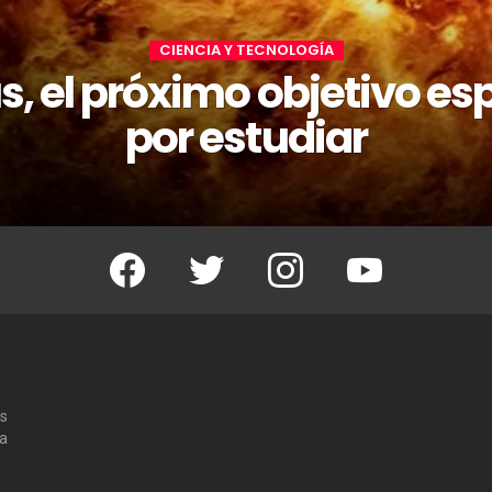
CIENCIA Y TECNOLOGÍA
, el próximo objetivo es
por estudiar
Facebook
Twitter
Instagram
Youtube
os
 a