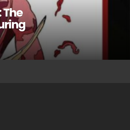
: The
uring