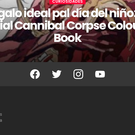
CURIOSIDADES
egalo ideal pal día del niño
cial Cannibal Corpse Colo
Book
Facebook
Twitter
Instagram
Youtube
os
 a