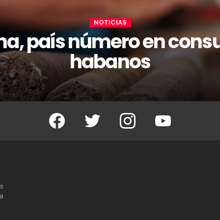
NOTICIAS
na, país número en cons
habanos
Facebook
Twitter
Instagram
Youtube
os
 a