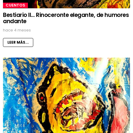
CUENTOS
Bestiario II… Rinoceronte elegante, de humores
andante
hace 4 meses
LEER MÁS...