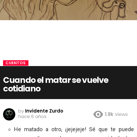
CUENTOS
Cuando el matar se vuelve
cotidiano
by
Invidente Zurdo
1.9k
Views
hace 6 años
He matado a otro, ¡jejejeje! Sé que te puede