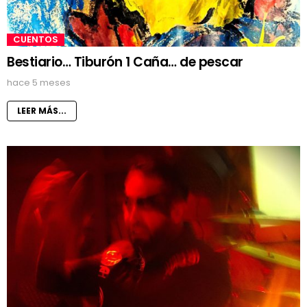
CUENTOS
Bestiario… Tiburón 1 Caña… de pescar
hace 5 meses
LEER MÁS...