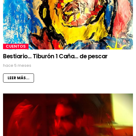
CUENTOS
Bestiario… Tiburón 1 Caña… de pescar
hace 5 meses
LEER MÁS...