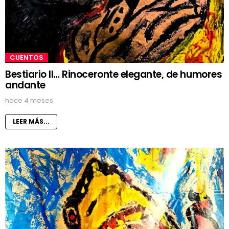
CUENTOS
Bestiario II… Rinoceronte elegante, de humores
andante
hace 4 meses
LEER MÁS...