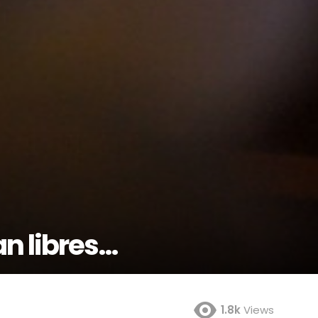
an libres…
1.8k
Views