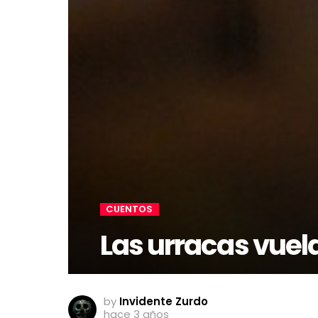
CUENTOS
Las urracas vuel
by
Invidente Zurdo
hace 3 años