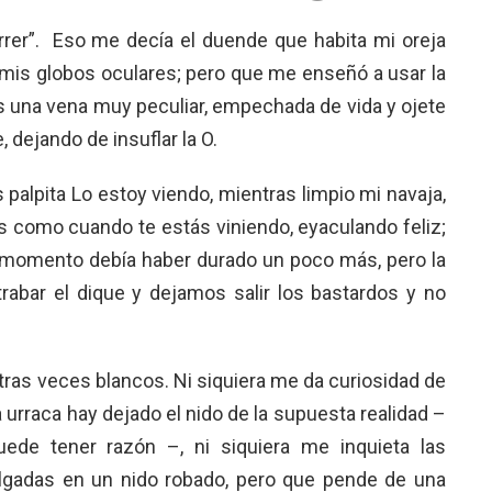
rrer”. Eso me decía el duende que habita mi oreja
ó mis globos oculares; pero que me enseñó a usar la
es una vena muy peculiar, empechada de vida y ojete
, dejando de insuflar la O.
alpita Lo estoy viendo, mientras limpio mi navaja,
s como cuando te estás viniendo, eyaculando feliz;
momento debía haber durado un poco más, pero la
trabar el dique y dejamos salir los bastardos y no
ras veces blancos. Ni siquiera me da curiosidad de
la urraca hay dejado el nido de la supuesta realidad –
ede tener razón –, ni siquiera me inquieta las
lgadas en un nido robado, pero que pende de una