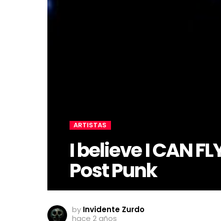
ARTISTAS
I believe I CAN FLY
Post Punk
by
Invidente Zurdo
hace 2 años