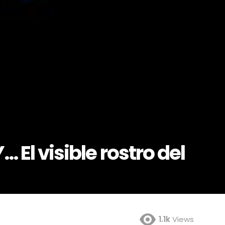
… El visible rostro del
1.1k
Views