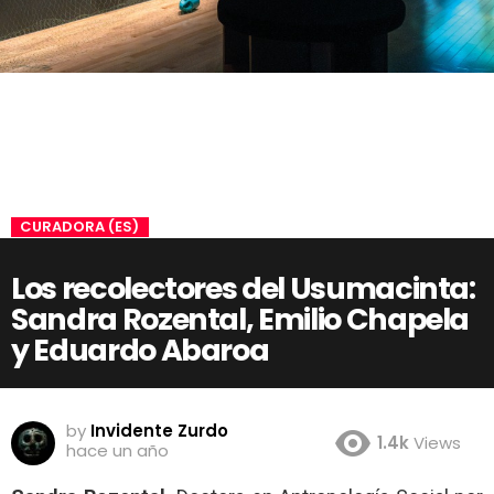
CURADORA (ES)
Los recolectores del Usumacinta:
Sandra Rozental, Emilio Chapela
y Eduardo Abaroa
by
Invidente Zurdo
1.4k
Views
hace un año