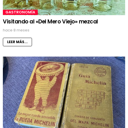
GASTRONOMÍA
Visitando al «Del Mero Viejo» mezcal
hace 8 meses
LEER MÁS...