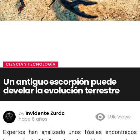
CIENCIA Y TECNOLOGÍA
Un antiguo escorpión puede
develar la evolución terrestre
by
Invidente Zurdo
1.9k
Views
hace 6 años
Expertos han analizado unos fósiles encontrados