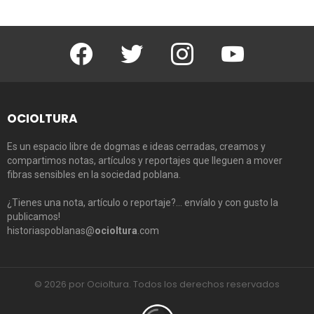
Facebook
Twitter
Instagram
Youtube
OCIOLTURA
Es un espacio libre de dogmas e ideas cerradas, creamos y
compartimos notas, artículos y reportajes que lleguen a mover
fibras sensibles en la sociedad poblana.
¿Tienes una nota, artículo o reportaje?… envíalo y con gusto la
publicamos!
historiaspoblanas@
ocioltura
.com
© 2026 por Ocioltura. Todos los derechos reservados