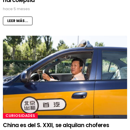
narcolepsia
hace 5 meses
LEER MÁS...
CURIOSIDADES
China es del S. XXII, se alquilan choferes