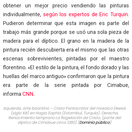
obtener un mejor precio vendiendo las pinturas
individualmente,
según los expertos de Eric Turquin
.
Pudieron determinar que esta imagen es parte del
trabajo más grande porque se usó una sola pieza de
madera para el díptico. El grano en la madera de la
pintura recién descubierta era el mismo que las otras
escenas sobrevivientes, pintadas por el maestro
florentino. «El estilo de la pintura, el fondo dorado y las
huellas del marco antiguo» confirmaron que la pintura
era parte de la serie pintada por Cimabue,
informa
CNN
.
Izquierda, arte bizantino – Cristo Pantocrátor del mosaico Deesis
(siglo XIII) en Hagia Sophia (Estambul, Turquía). Derecha,
Renacimiento temprano La flagelación de Cristo, (parte del
díptico de Cimabue circa 1280) (
Dominio público
)