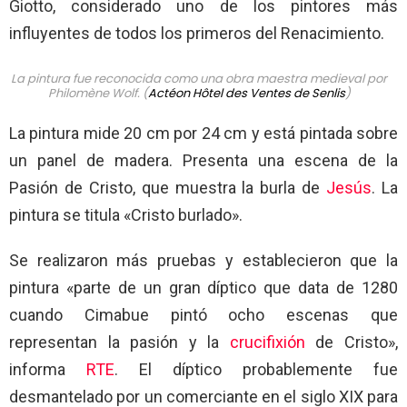
Giotto, considerado uno de los pintores más
influyentes de todos los primeros del Renacimiento.
La pintura fue reconocida como una obra maestra medieval por
Philomène Wolf. (
Actéon Hôtel des Ventes de Senlis
)
La pintura mide 20 cm por 24 cm y está pintada sobre
un panel de madera. Presenta una escena de la
Pasión de Cristo, que muestra la burla de
Jesús
. La
pintura se titula «Cristo burlado».
Se realizaron más pruebas y establecieron que la
pintura «parte de un gran díptico que data de 1280
cuando Cimabue pintó ocho escenas que
representan la pasión y la
crucifixión
de Cristo»,
informa
RTE
. El díptico probablemente fue
desmantelado por un comerciante en el siglo XIX para