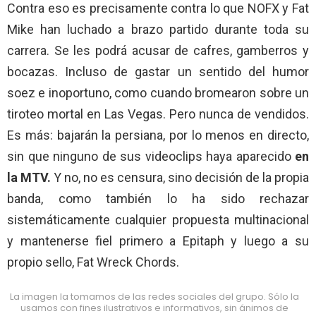
Contra eso es precisamente contra lo que NOFX y Fat
Mike han luchado a brazo partido durante toda su
carrera. Se les podrá acusar de cafres, gamberros y
bocazas. Incluso de gastar un sentido del humor
soez e inoportuno, como cuando bromearon sobre un
tiroteo mortal en Las Vegas. Pero nunca de vendidos.
Es más: bajarán la persiana, por lo menos en directo,
sin que ninguno de sus videoclips haya aparecido
en
la MTV.
Y no, no es censura, sino decisión de la propia
banda, como también lo ha sido rechazar
sistemáticamente cualquier propuesta multinacional
y mantenerse fiel primero a Epitaph y luego a su
propio sello, Fat Wreck Chords.
La imagen la tomamos de las redes sociales del grupo. Sólo la
usamos con fines ilustrativos e informativos, sin ánimos de