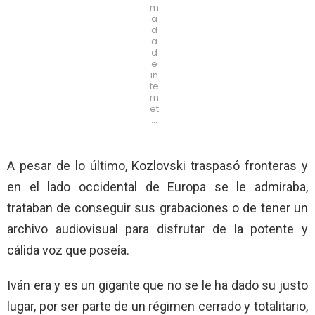
m
a
d
a
d
e
in
te
rn
et
…
A pesar de lo último, Kozlovski traspasó fronteras y
en el lado occidental de Europa se le admiraba,
trataban de conseguir sus grabaciones o de tener un
archivo audiovisual para disfrutar de la potente y
cálida voz que poseía.
Iván era y es un gigante que no se le ha dado su justo
lugar, por ser parte de un régimen cerrado y totalitario,