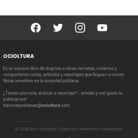
Facebook
Twitter
Instagram
Youtube
OCIOLTURA
Es un espacio libre de dogmas e ideas cerradas, creamos y
compartimos notas, artículos y reportajes que lleguen a mover
fibras sensibles en la sociedad poblana.
¿Tienes una nota, artículo o reportaje?… envíalo y con gusto la
publicamos!
historiaspoblanas@
ocioltura
.com
© 2026 por Ocioltura. Todos los derechos reservados