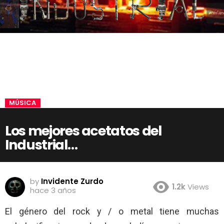
MÚSICA
Los mejores acetatos del
Industrial…
by
Invidente Zurdo
1.2k
Views
hace 3 años
El género del rock y / o metal tiene muchas