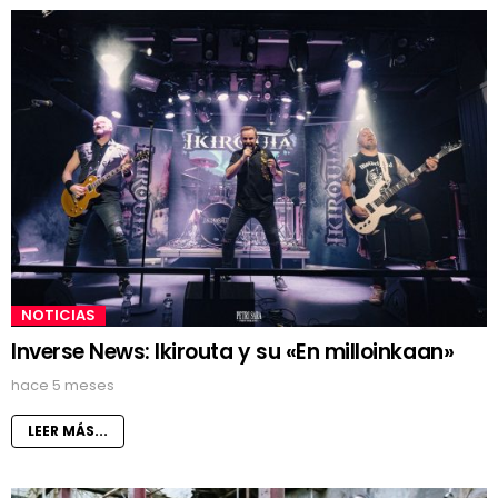
NOTICIAS
Inverse News: Ikirouta y su «En milloinkaan»
hace 5 meses
LEER MÁS...