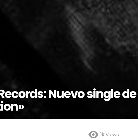
Records: Nuevo single de
tion»
1k
Views