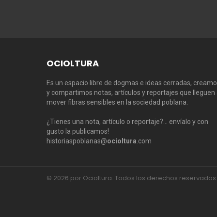
OCIOLTURA
Es un espacio libre de dogmas e ideas cerradas, cream
y compartimos notas, artículos y reportajes que lleguen
mover fibras sensibles en la sociedad poblana.
¿Tienes una nota, artículo o reportaje?… envíalo y con
gusto la publicamos!
historiaspoblanas@
ocioltura
.com
© 2026 por Ocioltura. Todos los derechos reservados