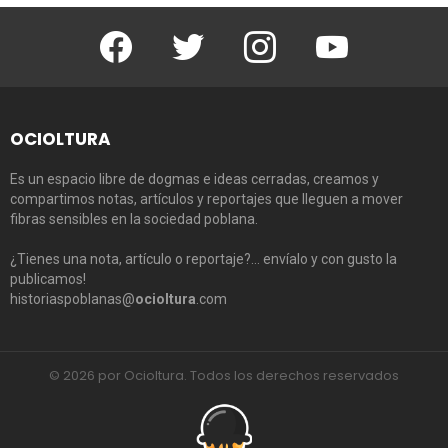
Facebook
Twitter
Instagram
Youtube
OCIOLTURA
Es un espacio libre de dogmas e ideas cerradas, creamos y
compartimos notas, artículos y reportajes que lleguen a mover
fibras sensibles en la sociedad poblana.
¿Tienes una nota, artículo o reportaje?… envíalo y con gusto la
publicamos!
historiaspoblanas@
ocioltura
.com
© 2026 por Ocioltura. Todos los derechos reservados