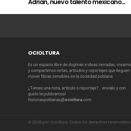
Adrián, nuevo talento mexicano…
OCIOLTURA
Es un espacio libre de dogmas e ideas cerradas, cream
y compartimos notas, artículos y reportajes que lleguen
mover fibras sensibles en la sociedad poblana.
¿Tienes una nota, artículo o reportaje?… envíalo y con
gusto la publicamos!
historiaspoblanas@
ocioltura
.com
© 2026 por Ocioltura. Todos los derechos reservados