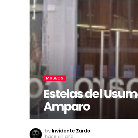
MUSEOS
Estelas del Usum
Amparo
by
Invidente Zurdo
hace un año