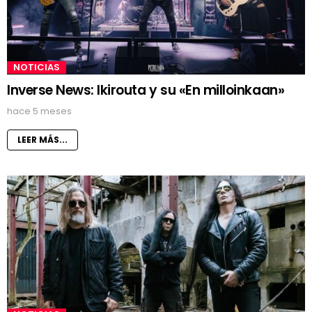
NOTICIAS
Inverse News: Ikirouta y su «En milloinkaan»
hace 5 meses
LEER MÁS...