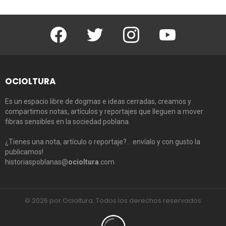
Facebook
Twitter
Instagram
Youtube
OCIOLTURA
Es un espacio libre de dogmas e ideas cerradas, creamos y
compartimos notas, artículos y reportajes que lleguen a mover
fibras sensibles en la sociedad poblana.
¿Tienes una nota, artículo o reportaje?… envíalo y con gusto la
publicamos!
historiaspoblanas@
ocioltura
.com
© 2026 por Ocioltura. Todos los derechos reservados