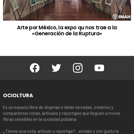
Arte por México, la expo qu nos trae a la
«Generación de la Ruptura»
Facebook
Twitter
Instagram
Youtube
OCIOLTURA
Es un espacio libre de dogmas e ideas cerradas, creamos y
compartimos notas, artículos y reportajes que lleguen a mover
fibras sensibles en la sociedad poblana.
¿Tienes una nota, artículo o reportaje?… envíalo y con gusto la