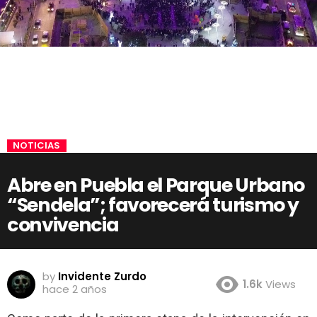
NOTICIAS
Abre en Puebla el Parque Urbano
“Sendela”; favorecerá turismo y
convivencia
by
Invidente Zurdo
1.6k
Views
hace 2 años