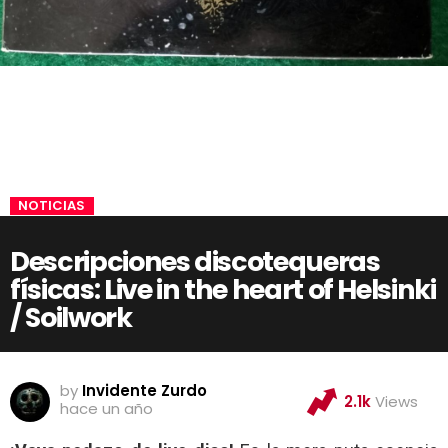
NOTICIAS
Descripciones discotequeras
físicas: Live in the heart of Helsinki
/ Soilwork
by
Invidente Zurdo
2.1k
Views
hace un año