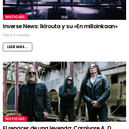
NOTICIAS
Inverse News: Ikirouta y su «En milloinkaan»
hace 5 meses
LEER MÁS...
NOTICIAS
El renacer de una leyenda: Carnivore A. D.