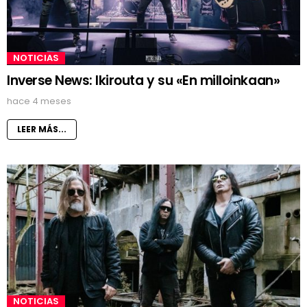
NOTICIAS
Inverse News: Ikirouta y su «En milloinkaan»
hace 4 meses
LEER MÁS...
NOTICIAS