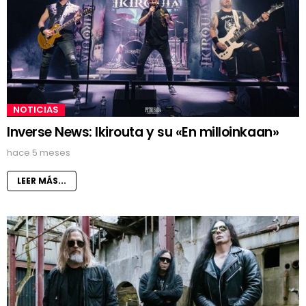
NOTICIAS
Inverse News: Ikirouta y su «En milloinkaan»
hace 5 meses
LEER MÁS...