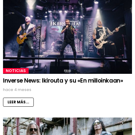
NOTICIAS
Inverse News: Ikirouta y su «En milloinkaan»
hace 4 meses
LEER MÁS...