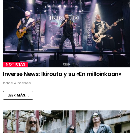
NOTICIAS
Inverse News: Ikirouta y su «En milloinkaan»
hace 4 meses
LEER MÁS...