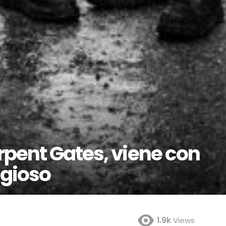
rpent Gates, viene con
igioso
1.9k
Views