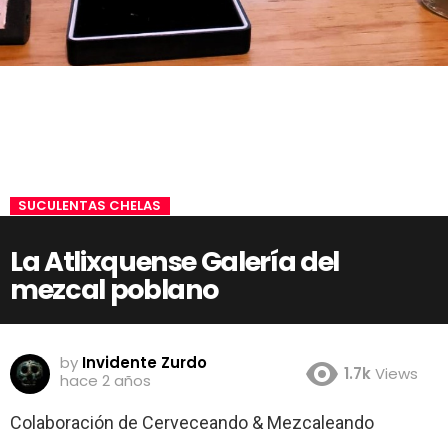
SUCULENTAS CHELAS
La Atlixquense Galería del
mezcal poblano
by
Invidente Zurdo
1.7k
Views
hace 2 años
Colaboración de Cerveceando & Mezcaleando