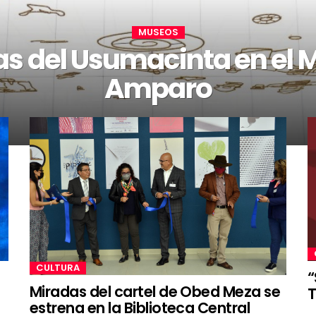
MUSEOS
as del Usumacinta en el
Amparo
CULTURA
“
Miradas del cartel de Obed Meza se
T
estrena en la Biblioteca Central