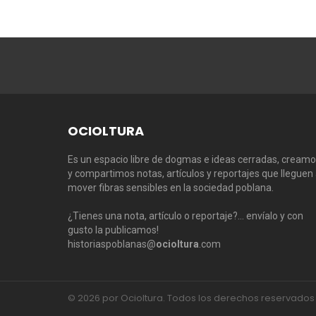
OCIOLTURA
Es un espacio libre de dogmas e ideas cerradas, cream
y compartimos notas, artículos y reportajes que lleguen
mover fibras sensibles en la sociedad poblana.
¿Tienes una nota, artículo o reportaje?… envíalo y con
gusto la publicamos!
historiaspoblanas@
ocioltura
.com
© 2026 por Ocioltura. Todos los derechos reservados