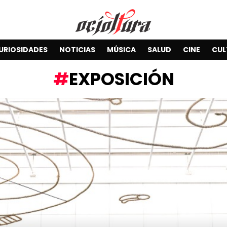
URIOSIDADES
NOTICIAS
MÚSICA
SALUD
CINE
CUL
EXPOSICIÓN