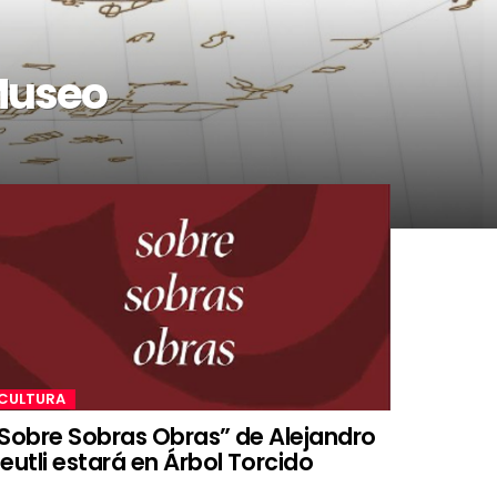
 Museo
CULTURA
Sobre Sobras Obras” de Alejandro
eutli estará en Árbol Torcido