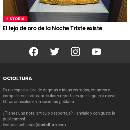
HISTORIA
El tejo de oro de la Noche Triste existe
Facebook
Twitter
Instagram
Youtube
OCIOLTURA
Es un espacio libre de dogmas e ideas cerradas, creamos y
compartimos notas, artículos y reportajes que lleguen a mover
fibras sensibles en la sociedad poblana.
¿Tienes una nota, artículo o reportaje?… envíalo y con gusto la
publicamos!
historiaspoblanas@
ocioltura
.com