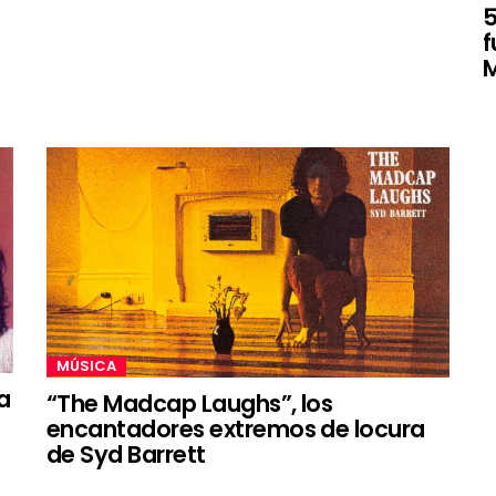
5
f
MÚSICA
a
“The Madcap Laughs”, los
encantadores extremos de locura
de Syd Barrett