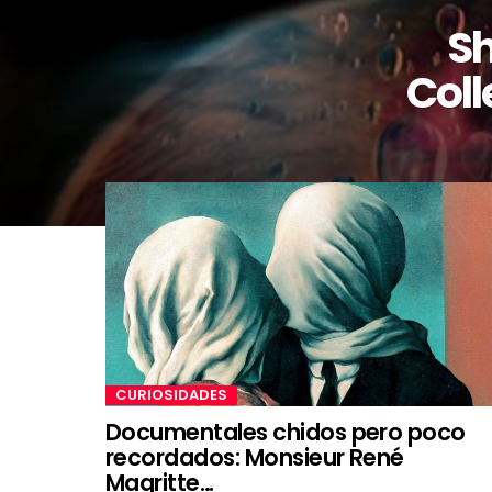
Sh
Coll
CURIOSIDADES
Documentales chidos pero poco
recordados: Monsieur René
Magritte…