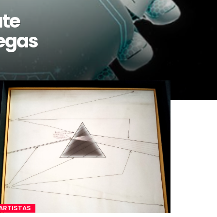
ute
legas
ARTISTAS