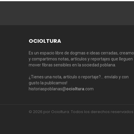
OCIOLTURA
Es un espacio libre de dogmas e ideas cerradas, cream
y compartimos notas, artículos y reportajes que lleguen
mover fibras sensibles en la sociedad poblana.
¿Tienes una nota, artículo o reportaje?… envíalo y con
gusto la publicamos!
historiaspoblanas@
ocioltura
.com
© 2026 por Ocioltura. Todos los derechos reservados