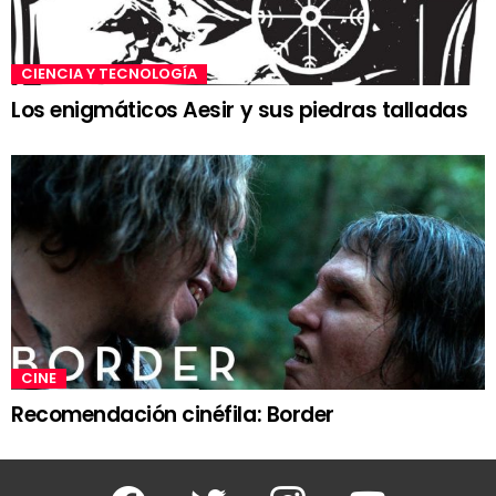
CIENCIA Y TECNOLOGÍA
Los enigmáticos Aesir y sus piedras talladas
CINE
Recomendación cinéfila: Border
Facebook
Twitter
Instagram
Youtube