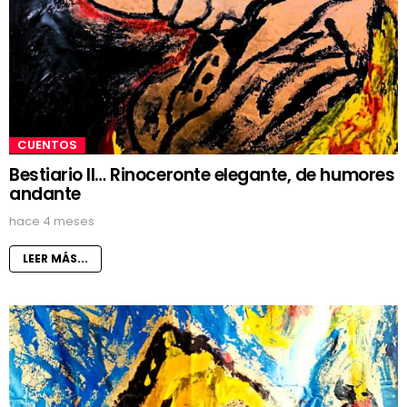
CUENTOS
Bestiario II… Rinoceronte elegante, de humores
andante
hace 4 meses
LEER MÁS...