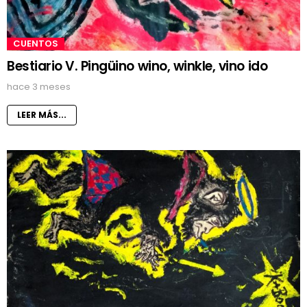
CUENTOS
Bestiario V. Pingüino wino, winkle, vino ido
hace 3 meses
LEER MÁS...