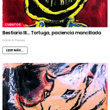
CUENTOS
Bestiario III… Tortuga, paciencia mancillada
hace 4 meses
LEER MÁS...