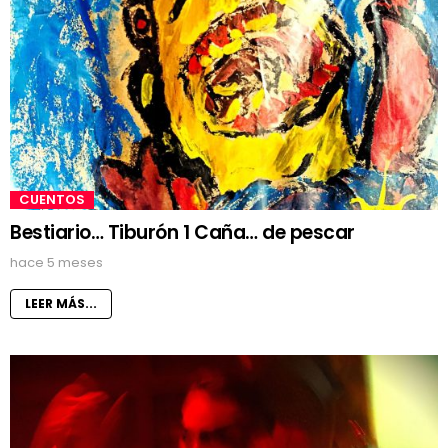
CUENTOS
Bestiario… Tiburón 1 Caña… de pescar
hace 5 meses
LEER MÁS...